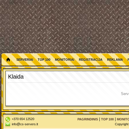
SERVERIAI
TOP 100
MONITORIAI
REGISTRACIJA
REKLAMA
Klaida
Serv
|
|
+370 654 12520
PAGRINDINIS
TOP 100
MONITO
@
info
cs-servers.lt
Copyright