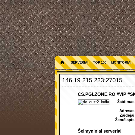
SERVERIAI
TOP 100
MONITORIAI
146.19.215.233:27015
CS.PGLZONE.RO #VIP #S
Žaidimas
Adresas
Žaidėjai
Žemėlapis
Šeimyniniai serveriai