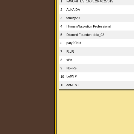
1
FAVORITES: 163.5.26.40:27015
2
ALKAIDA
3
tomiby20
4
Hitman Absolution Professional
5
Discord Founder: deiu_92
patyJ0N＃
6
7
R.dR
8
xEn
9
No>Re
Le0N＃
10
11
deMENT