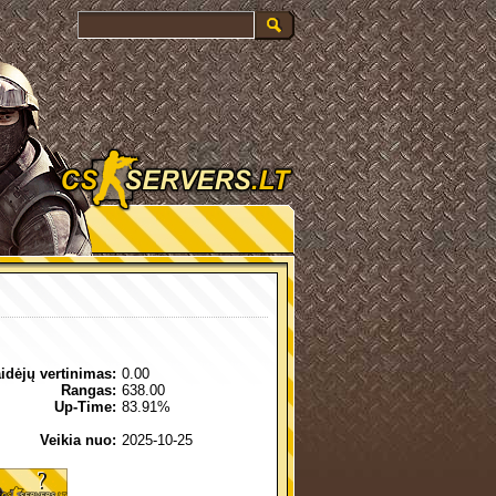
idėjų vertinimas:
0.00
Rangas:
638.00
Up-Time:
83.91%
Veikia nuo:
2025-10-25