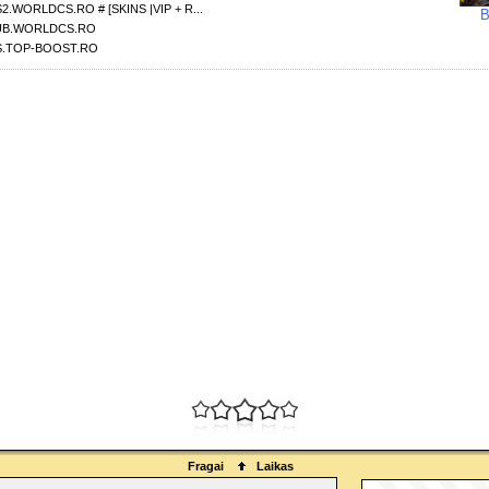
2.WORLDCS.RO # [SKINS |VIP + R...
B
UB.WORLDCS.RO
S.TOP-BOOST.RO
Fragai
Laikas