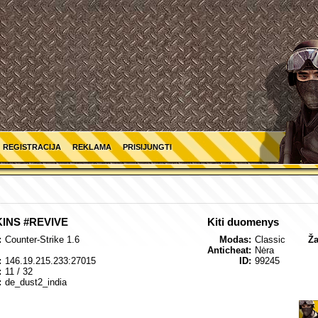
REGISTRACIJA
REKLAMA
PRISIJUNGTI
KINS #REVIVE
Kiti duomenys
:
Counter-Strike 1.6
Modas:
Classic
Ža
Anticheat:
Nėra
:
146.19.215.233:27015
ID:
99245
:
11
/ 32
:
de_dust2_india