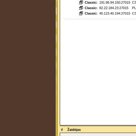
Classic:
191.96.94.150:27015
CS
Classic:
82.22.184.23:27015
P
Classic:
45.123.40.194:27015
C
#
Žaidėjas